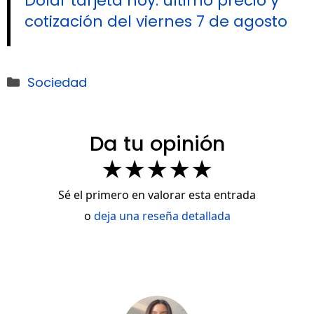
Dólar tarjeta hoy: último precio y
cotización del viernes 7 de agosto
Categorías
Sociedad
Da tu opinión
★
★
★
★
★
Sé el primero en valorar esta entrada
o
deja una reseña detallada