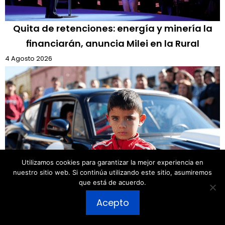
Quita de retenciones: energía y minería la
financiarán, anuncia Milei en la Rural
4 Agosto 2026
Utilizamos cookies para garantizar la mejor experiencia en
nuestro sitio web. Si continúa utilizando este sitio, asumiremos
que está de acuerdo.
Coeficiente intelectual más alto del país:
Publicar un comentario
Acepto
niño de 9 años fan de Colapinto
3 Agosto 2026