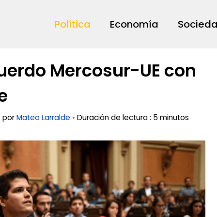
Política
Economía
Socied
cuerdo Mercosur-UE con
e
o por
Mateo Larralde
•
Duración de lectura : 5 minutos