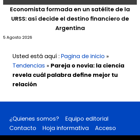
Economista formada en un satélite de la
URSS: así decide el destino financiero de
Argentina
5 Agosto 2026
Usted está aquí :
Pagina de inicio
»
Tendencias
»
Pareja o novia: la ciencia
revela cuál palabra define mejor tu
relación
¿Quienes somos?
Equipo editorial
Contacto
Hoja informativa
Acceso
Avisos Legales
Mapa del sitio