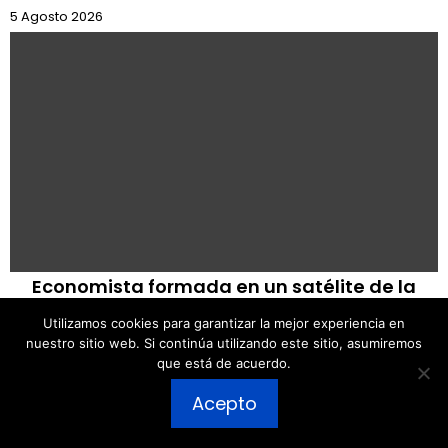
5 Agosto 2026
Economista formada en un satélite de la
URSS: así decide el destino financiero de
Utilizamos cookies para garantizar la mejor experiencia en
Argentina
nuestro sitio web. Si continúa utilizando este sitio, asumiremos
que está de acuerdo.
5 Agosto 2026
Publicar un comentario
Acepto