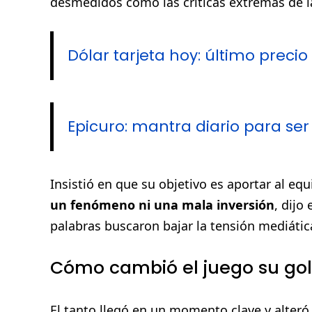
desmedidos como las críticas extremas de l
Dólar tarjeta hoy: último precio
Epicuro: mantra diario para ser f
Insistió en que su objetivo es aportar al eq
un fenómeno ni una mala inversión
, dijo
palabras buscaron bajar la tensión mediática
Cómo cambió el juego su go
El tanto llegó en un momento clave y alteró el