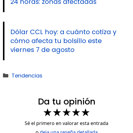
24 horas: zonas afectadas
Dólar CCL hoy: a cuánto cotiza y
cómo afecta tu bolsillo este
viernes 7 de agosto
Categorías
Tendencias
Da tu opinión
★
★
★
★
★
Sé el primero en valorar esta entrada
o
deja una reseña detallada