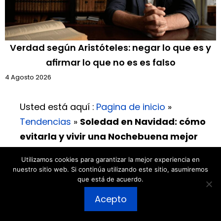
Verdad según Aristóteles: negar lo que es y
afirmar lo que no es es falso
4 Agosto 2026
Usted está aquí :
Pagina de inicio
»
Tendencias
»
Soledad en Navidad: cómo
evitarla y vivir una Nochebuena mejor
Utilizamos cookies para garantizar la mejor experiencia en
nuestro sitio web. Si continúa utilizando este sitio, asumiremos
que está de acuerdo.
¿Quienes somos?
Equipo editorial
Publicar un comentario
Acepto
Contacto
Hoja informativa
Acceso
Avisos Legales
Mapa del sitio