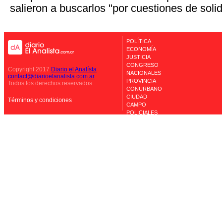
salieron a buscarlos "por cuestiones de solid
POLÍTICA
ECONOMÍA
JUSTICIA
CONGRESO
Copyright 2017
Diario el Analísta
NACIONALES
contact@diarioelanalista.com.ar
PROVINCIA
Todos los derechos reservados.
CONURBANO
CIUDAD
Términos y condiciones
CAMPO
POLICIALES