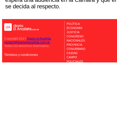
se decida al respecto.
POLÍTICA
ECONOMÍA
JUSTICIA
CONGRESO
Copyright 2017
Diario el Analísta
NACIONALES
contact@diarioelanalista.com.ar
PROVINCIA
Todos los derechos reservados.
CONURBANO
CIUDAD
Términos y condiciones
CAMPO
POLICIALES