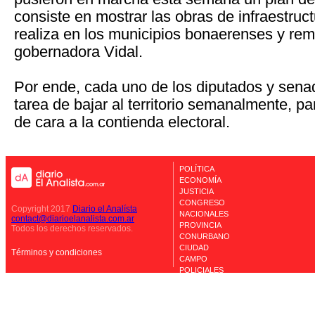
consiste en mostrar las obras de infraestruct
realiza en los municipios bonaerenses y rema
gobernadora Vidal.
Por ende, cada uno de los diputados y sena
tarea de bajar al territorio semanalmente, par
de cara a la contienda electoral.
POLÍTICA
ECONOMÍA
JUSTICIA
CONGRESO
Copyright 2017
Diario el Analísta
NACIONALES
contact@diarioelanalista.com.ar
PROVINCIA
Todos los derechos reservados.
CONURBANO
CIUDAD
Términos y condiciones
CAMPO
POLICIALES