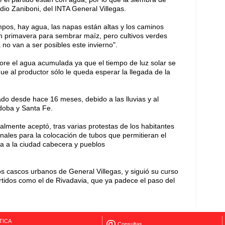
dio Zaniboni, del INTA General Villegas.
mpos, hay agua, las napas están altas y los caminos
en primavera para sembrar maíz, pero cultivos verdes
 no van a ser posibles este invierno".
pore el agua acumulada ya que el tiempo de luz solar se
 que al productor sólo le queda esperar la llegada de la
ado desde hace 16 meses, debido a las lluvias y al
doba y Santa Fe.
nalmente aceptó, tras varias protestas de los habitantes
onales para la colocación de tubos que permitieran el
 a la ciudad cabecera y pueblos
s cascos urbanos de General Villegas, y siguió su curso
rtidos como el de Rivadavia, que ya padece el paso del
TICA
Consultas