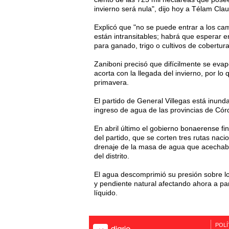
invierno será nula", dijo hoy a Télam Clau
Explicó que "no se puede entrar a los ca
están intransitables; habrá que esperar 
para ganado, trigo o cultivos de cobertura
Zaniboni precisó que difícilmente se eva
acorta con la llegada del invierno, por lo
primavera.
El partido de General Villegas está inund
ingreso de agua de las provincias de Cór
En abril último el gobierno bonaerense fi
del partido, que se corten tres rutas naci
drenaje de la masa de agua que acechaba
del distrito.
El agua descomprimió su presión sobre lo
y pendiente natural afectando ahora a pa
líquido.
POLÍ