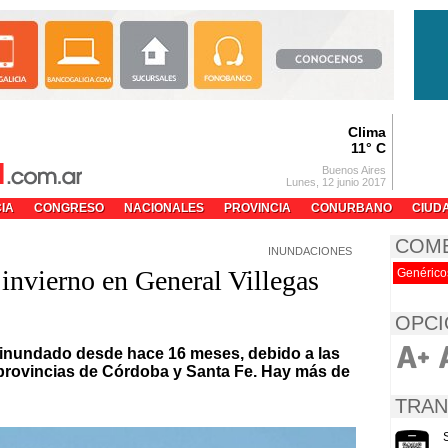
Clima
11° C
Buenos Aires
Lunes, 12 junio 2017
CIA
CONGRESO
NACIONALES
PROVINCIA
CONURBANO
CIUD
COM
INUNDACIONES
 invierno en General Villegas
Genérico
OPCI
á inundado desde hace 16 meses, debido a las
s provincias de Córdoba y Santa Fe. Hay más de
TRAN