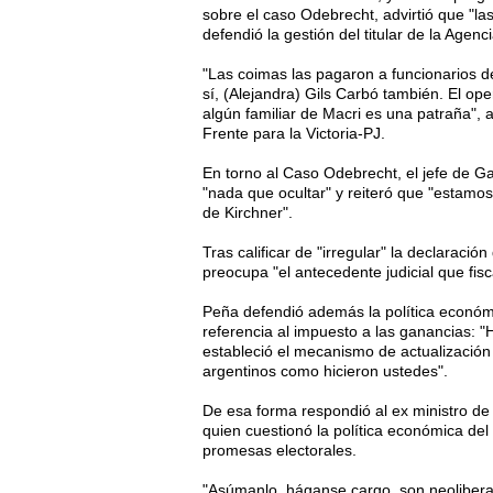
sobre el caso Odebrecht, advirtió que "la
defendió la gestión del titular de la Agenc
"Las coimas las pagaron a funcionarios 
sí, (Alejandra) Gils Carbó también. El op
algún familiar de Macri es una patraña", 
Frente para la Victoria-PJ.
En torno al Caso Odebrecht, el jefe de G
"nada que ocultar" y reiteró que "estamos
de Kirchner".
Tras calificar de "irregular" la declaraci
preocupa "el antecedente judicial que fis
Peña defendió además la política económi
referencia al impuesto a las ganancias: "
estableció el mecanismo de actualización
argentinos como hicieron ustedes".
De esa forma respondió al ex ministro de 
quien cuestionó la política económica de
promesas electorales.
"Asúmanlo, háganse cargo, son neoliberal