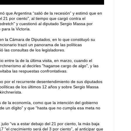
mó que Argentina “salió de la recesión” y estimó que en
del 21 por ciento", al tiempo que cargó contra el
edretch" y cuestionó al diputado Sergio Massa por
para la Victoria.
en la Cámara de Diputados, en lo que constituyó su
ncionario trazó un panorama de las políticas
 las consultas de los legisladores.
o entre la de la última visita, en marzo, cuando el
irchnerismo al decirles "haganse cargo de algo", y las
itaba las respuestas confrontativas.
mo por el recurrente desentendimiento de sus diputados
políticas de los últimos 12 años y sobre Sergio Massa
kirchnerista.
 de la economía, como que la intención del gobierno
a de un dígito” y que “hasta que no cumpla esa meta no
 julio “va a estar debajo del 21 por ciento, la más baja
 “el crecimiento será del 3 por ciento”, al anticipar que