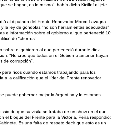
e se hagan, es lo mismo", había dicho Kicillof al jefe
ondió al diputado del Frente Renovador Marco Lavagna
os y la ley de góndolas "no son herramientas adecuadas"
as e información sobre el gobierno al que perteneció 10
lificó de "chorros".
sobre el gobierno al que perteneció durante diez
ción: "No creo que todos en el Gobierno anterior hayan
 de corrupción".
o para ricos cuando estamos trabajando para los
 a la calificación que el líder del Frente renovador
se puede gobernar mejor la Argentina y lo estamos
Bossio de que su visita se trataba de un show en el que
n el bloque del Frente para la Victoria, Peña respondió:
abinete. Es una falta de respeto decir que esto es un