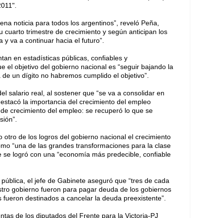
2011".
uena noticia para todos los argentinos”, reveló Peña,
 cuarto trimestre de crecimiento y según anticipan los
 y va a continuar hacia el futuro”.
an en estadísticas públicas, confiables y
ue el objetivo del gobierno nacional es “seguir bajando la
a de un dígito no habremos cumplido el objetivo”.
l salario real, al sostener que “se va a consolidar en
 destacó la importancia del crecimiento del empleo
 de crecimiento del empleo: se recuperó lo que se
sión”.
tro de los logros del gobierno nacional el crecimiento
 como “una de las grandes transformaciones para la clase
ue se logró con una “economía más predecible, confiable
a pública, el jefe de Gabinete aseguró que “tres de cada
stro gobierno fueron para pagar deuda de los gobiernos
s fueron destinados a cancelar la deuda preexistente”.
untas de los diputados del Frente para la Victoria-PJ