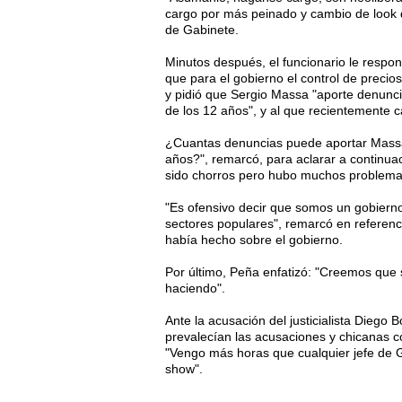
cargo por más peinado y cambio de look qu
de Gabinete.
Minutos después, el funcionario le resp
que para el gobierno el control de preci
y pidió que Sergio Massa "aporte denunci
de los 12 años", y al que recientemente ca
¿Cuantas denuncias puede aportar Massa 
años?", remarcó, para aclarar a continua
sido chorros pero hubo muchos problemas
"Es ofensivo decir que somos un gobiern
sectores populares", remarcó en referencia
había hecho sobre el gobierno.
Por último, Peña enfatizó: "Creemos que 
haciendo".
Ante la acusación del justicialista Diego 
prevalecían las acusaciones y chicanas co
"Vengo más horas que cualquier jefe de G
show".