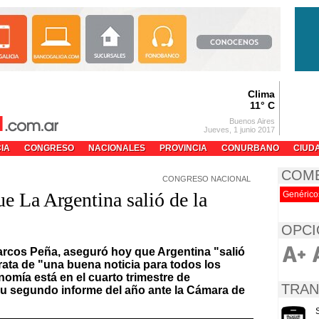
Clima
11° C
Buenos Aires
Jueves, 1 junio 2017
CIA
CONGRESO
NACIONALES
PROVINCIA
CONURBANO
CIUD
COM
CONGRESO NACIONAL
e La Argentina salió de la
Genérico
OPCI
Marcos Peña, aseguró hoy que Argentina "salió
trata de "una buena noticia para todos los
nomía está en el cuarto trimestre de
TRAN
 su segundo informe del año ante la Cámara de