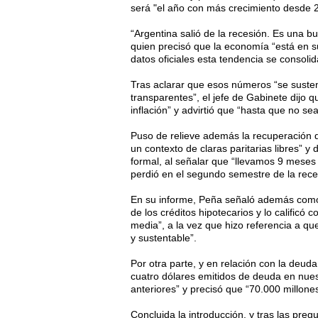
será "el año con más crecimiento desde 
“Argentina salió de la recesión. Es una b
quien precisó que la economía “está en su
datos oficiales esta tendencia se consolida
Tras aclarar que esos números “se sustent
transparentes”, el jefe de Gabinete dijo q
inflación” y advirtió que “hasta que no se
Puso de relieve además la recuperación de
un contexto de claras paritarias libres” y
formal, al señalar que “llevamos 9 meses
perdió en el segundo semestre de la rece
En su informe, Peña señaló además como o
de los créditos hipotecarios y lo calificó
media”, a la vez que hizo referencia a q
y sustentable”.
Por otra parte, y en relación con la deud
cuatro dólares emitidos de deuda en nue
anteriores” y precisó que “70.000 millone
Concluida la introducción, y tras las preg