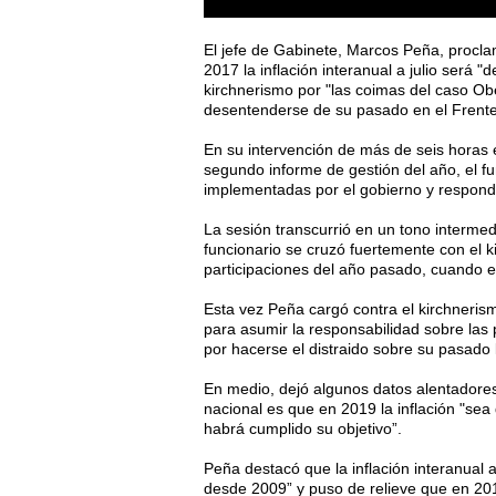
El jefe de Gabinete, Marcos Peña, procla
2017 la inflación interanual a julio será "
kirchnerismo por "las coimas del caso Ob
desentenderse de su pasado en el Frente 
En su intervención de más de seis horas 
segundo informe de gestión del año, el fu
implementadas por el gobierno y respondió
La sesión transcurrió en un tono intermedi
funcionario se cruzó fuertemente con el k
participaciones del año pasado, cuando ev
Esta vez Peña cargó contra el kirchneris
para asumir la responsabilidad sobre las 
por hacerse el distraido sobre su pasado 
En medio, dejó algunos datos alentadores
nacional es que en 2019 la inflación "se
habrá cumplido su objetivo”.
Peña destacó que la inflación interanual a
desde 2009” y puso de relieve que en 2017