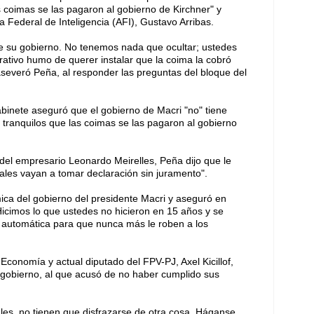
s coimas se las pagaron al gobierno de Kirchner" y
ia Federal de Inteligencia (AFI), Gustavo Arribas.
de su gobierno. No tenemos nada que ocultar; ustedes
erativo humo de querer instalar que la coima la cobró
aseveró Peña, al responder las preguntas del bloque del
abinete aseguró que el gobierno de Macri "no" tiene
 tranquilos que las coimas se las pagaron al gobierno
ón del empresario Leonardo Meirelles, Peña dijo que le
cales vayan a tomar declaración sin juramento".
ca del gobierno del presidente Macri y aseguró en
Hicimos lo que ustedes no hicieron en 15 años y se
 automática para que nunca más le roben a los
Economía y actual diputado del FPV-PJ, Axel Kicillof,
l gobierno, al que acusó de no haber cumplido sus
es, no tienen que disfrazarse de otra cosa. Háganse