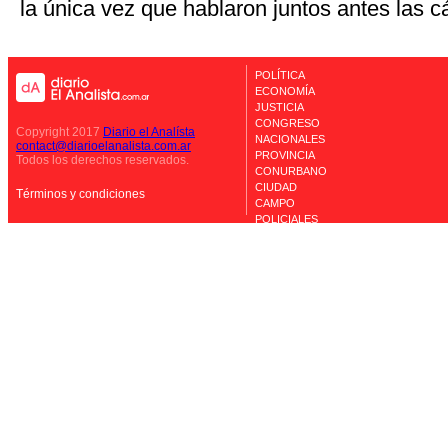
la única vez que hablaron juntos antes las 
POLÍTICA
ECONOMÍA
JUSTICIA
CONGRESO
Copyright 2017
Diario el Analísta
NACIONALES
contact@diarioelanalista.com.ar
PROVINCIA
Todos los derechos reservados.
CONURBANO
CIUDAD
Términos y condiciones
CAMPO
POLICIALES