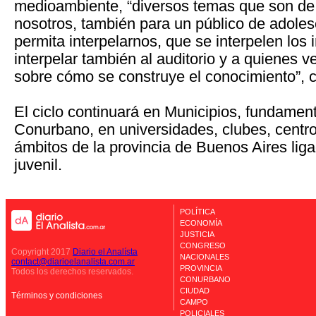
medioambiente, “diversos temas que son de 
nosotros, también para un público de adole
permita interpelarnos, que se interpelen los 
interpelar también al auditorio y a quienes 
sobre cómo se construye el conocimiento”, 
El ciclo continuará en Municipios, fundamen
Conurbano, en universidades, clubes, centro
ámbitos de la provincia de Buenos Aires liga
juvenil.
POLÍTICA
ECONOMÍA
JUSTICIA
CONGRESO
Copyright 2017
Diario el Analísta
NACIONALES
contact@diarioelanalista.com.ar
PROVINCIA
Todos los derechos reservados.
CONURBANO
CIUDAD
Términos y condiciones
CAMPO
POLICIALES