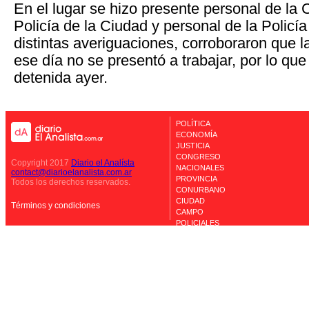
En el lugar se hizo presente personal de la 
Policía de la Ciudad y personal de la Policía 
distintas averiguaciones, corroboraron que l
ese día no se presentó a trabajar, por lo que
detenida ayer.
POLÍTICA
ECONOMÍA
JUSTICIA
CONGRESO
Copyright 2017
Diario el Analísta
NACIONALES
contact@diarioelanalista.com.ar
PROVINCIA
Todos los derechos reservados.
CONURBANO
CIUDAD
Términos y condiciones
CAMPO
POLICIALES