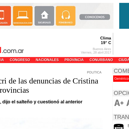
Clima
19° C
Buenos Aires
Viernes, 28 abril 2017
CIA
CONGRESO
NACIONALES
PROVINCIA
CONURBANO
CIUD
COM
POLITICA
i de las denuncias de Cristina
Genérico
provincias
OPCI
ijo el salteño y cuestionó al anterior
TRAN