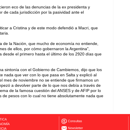
icieron eco de las denuncias de la ex presidenta y
de cada jurisdicción por la pasividad ante el
iticar a Cristina y de este modo defendió a Macri, que
taria.
nta de la Nación, que mucho de economía no entiende,
iones de ellos, por cómo gobernaron la Argentina",
na desde el primero hasta el último de los 2920 días que
na sintonía con el Gobierno de Cambiemos, dijo que los
e nada que ver con lo que pasa en Salta y explicó al
e el mes de noviembre no se entiende que firmamos un
pezó a devolver parte de lo que nos debía a través de
 tema de la famosa cuestión del ANSES y de AFIP por lo
s de pesos con lo cual no tiene absolutamente nada que
TICA
Consultas
NOMÍA
Newsletter
ICIA