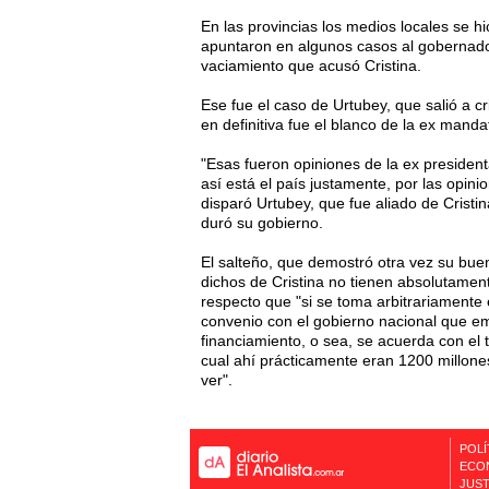
En las provincias los medios locales se h
apuntaron en algunos casos al gobernador 
vaciamiento que acusó Cristina.
Ese fue el caso de Urtubey, que salió a cr
en definitiva fue el blanco de la ex manda
"Esas fueron opiniones de la ex preside
así está el país justamente, por las opin
disparó Urtubey, que fue aliado de Cristi
duró su gobierno.
El salteño, que demostró otra vez su bue
dichos de Cristina no tienen absolutament
respecto que "si se toma arbitrariament
convenio con el gobierno nacional que em
financiamiento, o sea, se acuerda con el
cual ahí prácticamente eran 1200 millone
ver".
POLÍ
ECO
JUST