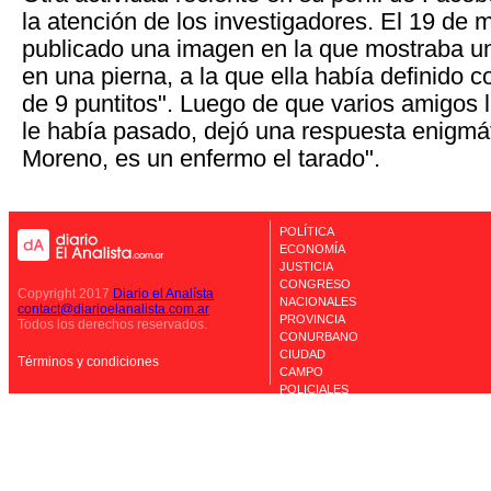
la atención de los investigadores. El 19 de 
publicado una imagen en la que mostraba u
en una pierna, a la que ella había definido
de 9 puntitos". Luego de que varios amigos 
le había pasado, dejó una respuesta enigmá
Moreno, es un enfermo el tarado".
POLÍTICA
ECONOMÍA
JUSTICIA
CONGRESO
Copyright 2017
Diario el Analísta
NACIONALES
contact@diarioelanalista.com.ar
PROVINCIA
Todos los derechos reservados.
CONURBANO
CIUDAD
Términos y condiciones
CAMPO
POLICIALES