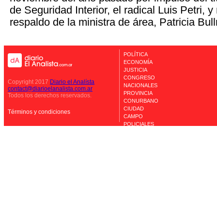
de Seguridad Interior, el radical Luis Petri, y
respaldo de la ministra de área, Patricia Bull
POLÍTICA
ECONOMÍA
JUSTICIA
CONGRESO
Copyright 2017
Diario el Analísta
NACIONALES
contact@diarioelanalista.com.ar
PROVINCIA
Todos los derechos reservados.
CONURBANO
CIUDAD
Términos y condiciones
CAMPO
POLICIALES