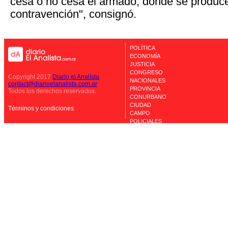
cesa o no cesa el armado, donde se produce,
contravención", consignó.
POLÍTICA
ECONOMÍA
JUSTICIA
CONGRESO
Copyright 2017
Diario el Analísta
NACIONALES
contact@diarioelanalista.com.ar
PROVINCIA
Todos los derechos reservados.
CONURBANO
CIUDAD
Términos y condiciones
CAMPO
POLICIALES