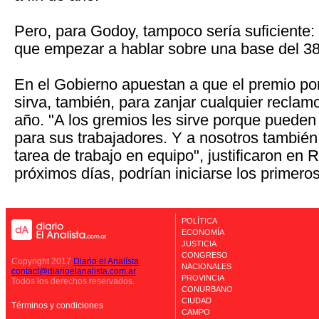
Pero, para Godoy, tampoco sería suficiente
que empezar a hablar sobre una base del 3
En el Gobierno apuestan a que el premio por
sirva, también, para zanjar cualquier reclamo
año. "A los gremios les sirve porque pueden 
para sus trabajadores. Y a nosotros también
tarea de trabajo en equipo", justificaron en 
próximos días, podrían iniciarse los primero
POLÍTICA
ECONOMÍA
JUSTICIA
CONGRESO
Copyright 2017
Diario el Analísta
NACIONALES
contact@diarioelanalista.com.ar
PROVINCIA
Todos los derechos reservados.
CONURBANO
CIUDAD
Términos y condiciones
CAMPO