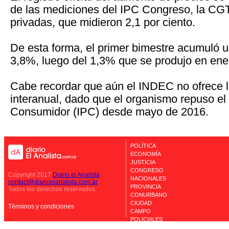
de las mediciones del IPC Congreso, la CGT
privadas, que midieron 2,1 por ciento.
De esta forma, el primer bimestre acumuló 
3,8%, luego del 1,3% que se produjo en ene
Cabe recordar que aún el INDEC no ofrece 
interanual, dado que el organismo repuso el 
Consumidor (IPC) desde mayo de 2016.
POLÍTICA
ECONOMÍA
JUSTICIA
CONGRESO
Copyright 2017
Diario el Analísta
NACIONALES
contact@diarioelanalista.com.ar
PROVINCIA
Todos los derechos reservados.
CONURBANO
CIUDAD
Términos y condiciones
CAMPO
POLICIALES