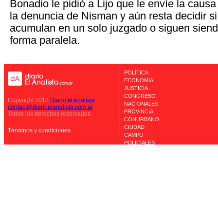
Bonadio le pidió a Lijo que le envíe la causa 
la denuncia de Nisman y aún resta decidir si
acumulan en un solo juzgado o siguen siend
forma paralela.
POLÍTICA
ECONOMÍA
JUSTICIA
CONGRESO
Copyright 2017
Diario el Analísta
NACIONALES
contact@diarioelanalista.com.ar
PROVINCIA
Todos los derechos reservados.
CONURBANO
CIUDAD
Términos y condiciones
CAMPO
POLICIALES