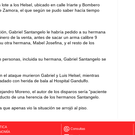
ote a los Helsel, ubicado en calle Iriarte y Bombero
 de Zamora, el que según se pudo saber hacía tiempo
cción, Gabriel Santangelo le habría pedido a su hermana
dinero de la venta, antes de sacar un arma calibre 9
u otra hermana, Mabel Josefina, y el resto de los
o personas, incluida su hermana, Gabriel Santangelo se
el ataque murieron Gabriel y Luis Helsel, mientras
adado con herida de bala al Hospital Gandulfo.
jandro Moreno, el autor de los disparos sería "paciente
producto de una herencia de los hermanos Santangelo.
a que apenas vio la situación se arrojó al piso.
TICA
Consultas
NOMÍA