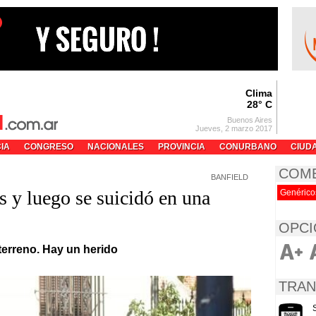
Clima
28° C
Buenos Aires
Jueves, 2 marzo 2017
CIA
CONGRESO
NACIONALES
PROVINCIA
CONURBANO
CIUD
COM
BANFIELD
es y luego se suicidó en una
Genérico
OPCI
terreno. Hay un herido
TRAN