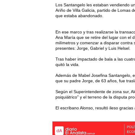
Los Santangelo les estaban vendiendo un l
Ariño de Villa Galicia, partido de Lomas
que estaba abandonado.
En ese marco y tras realizarse la transa
Ana María que se retire del lugar con el 
milímetros y comenzar a disparar contra s
presentes: Jorge, Gabriel y Luis Helsel.
Tras haber impactado de bala a las cuatr
quitó la vida.
Además de Mabel Josefina Santangelo, en 
que su padre Jorge, de 63 años, fue trasl
Según el Superintendente de zona sur, Ale
psiquiátrico" y el terreno de la disputa 
El escribano Alonso, resultó ileso gracias 
POLÍ
ECO