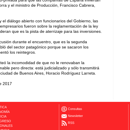
ico-privada para que las compañías de España inviertan
orra y el ministro de Producción, Francisco Cabrera,
y el diálogo abierto con funcionarios del Gobierno, las
 empresarios fueron sobre la reglamentación de la ley
eran que es la pista de aterrizaje para las inversiones.
cusión durante el encuentro, que es la segunda
bló del sector patagónico porque se sacaron los
entó los reintegros.
nteó la incomodidad de que no le renovaban la
ble pero directa: está judicializado y sólo transmitirá
a ciudad de Buenos Aires, Horacio Rodríguez Larreta.
de 2017
TICA
Consultas
NOMÍA
Newsletter
ICIA
GRESO
RSS
IONALES