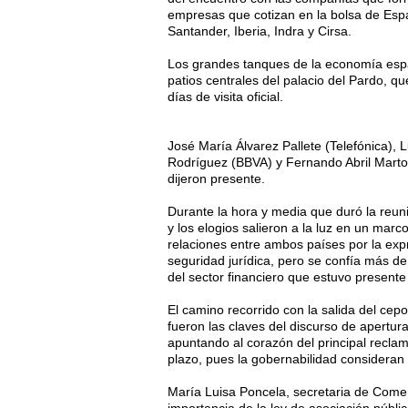
empresas que cotizan en la bolsa de Espa
Santander, Iberia, Indra y Cirsa.
Los grandes tanques de la economía esp
patios centrales del palacio del Pardo, q
días de visita oficial.
José María Álvarez Pallete (Telefónica), 
Rodríguez (BBVA) y Fernando Abril Martor
dijeron presente.
Durante la hora y media que duró la reuni
y los elogios salieron a la luz en un mar
relaciones entre ambos países por la expr
seguridad jurídica, pero se confía más d
del sector financiero que estuvo presente
El camino recorrido con la salida del cepo,
fueron las claves del discurso de apertur
apuntando al corazón del principal reclam
plazo, pues la gobernabilidad consideran
María Luisa Poncela, secretaria de Comer