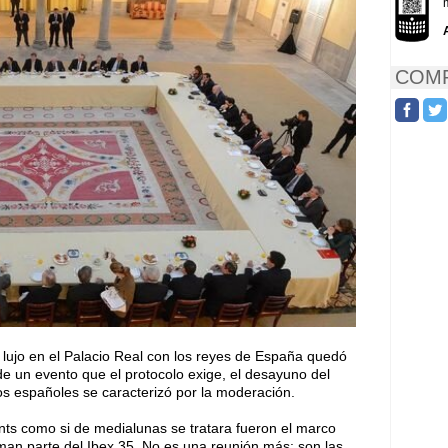
COMP
 lujo en el Palacio Real con los reyes de España quedó
de un evento que el protocolo exige, el desayuno del
s españoles se caracterizó por la moderación.
ants como si de medialunas se tratara fueron el marco
an parte del Ibex 35. No es una reunión más: son las