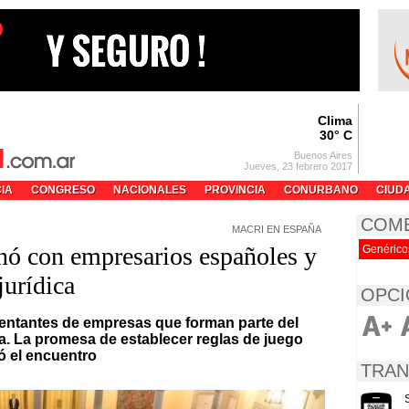
Clima
30° C
Buenos Aires
Jueves, 23 febrero 2017
CIA
CONGRESO
NACIONALES
PROVINCIA
CONURBANO
CIUD
COM
MACRI EN ESPAÑA
ó con empresarios españoles y
Genérico
jurídica
OPCI
sentantes de empresas que forman parte del
aña. La promesa de establecer reglas de juego
ó el encuentro
TRAN