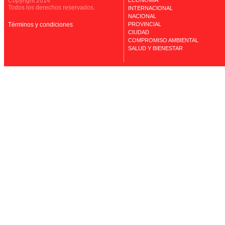
Copyright 2014
ECONOMÍA
Todos los derechos reservados.
INTERNACIONAL
NACIONAL
Términos y condiciones
PROVINCIAL
CIUDAD
COMPROMISO AMBIENTAL
SALUD Y BIENESTAR