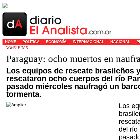
HOME
POLÍTICA
ECONOMÍA
INTERNACIONAL
NACIONAL
P
CONSULTAS
Paraguay: ocho muertos en naufr
Los equipos de rescate brasileños 
rescataron ocho cuerpos del río Pa
pasado miércoles naufragó un barc
tormenta.
Los eq
brasil
rescat
del río
pasado