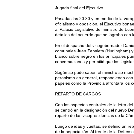
Jugada final del Ejecutivo
Pasadas las 20.30 y en medio de la vorág
oficialismo y oposición, el Ejecutivo bona
al Palacio Legislativo del ministro de Ec
detalles del acuerdo que se lograba con 
En el despacho del vicegobernador Daniel 
comunales Juan Zabaleta (Hurlingham) y
blanco sobre negro en los principales punt
conversaciones y permitió que los legisla
Según se pudo saber, el ministro se most
peronismo en general, respondiendo con 
papeles cómo la Provincia afrontará los
REPARTO DE CARGOS
Con los aspectos centrales de la letra de
se centró en la designación del nuevo Def
reparto de las vicepresidencias de la Cá
Luego de idas y vueltas, se definió un re
de la negociación. Al frente de la Defen