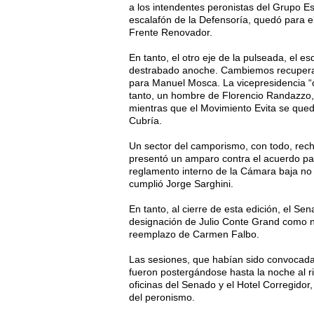
a los intendentes peronistas del Grupo 
escalafón de la Defensoría, quedó para el
Frente Renovador.
En tanto, el otro eje de la pulseada, el 
destrabado anoche. Cambiemos recuperará
para Manuel Mosca. La vicepresidencia “c
tanto, un hombre de Florencio Randazzo, M
mientras que el Movimiento Evita se quedó
Cubría.
Un sector del camporismo, con todo, rech
presentó un amparo contra el acuerdo pa
reglamento interno de la Cámara baja no
cumplió Jorge Sarghini.
En tanto, al cierre de esta edición, el S
designación de Julio Conte Grand como 
reemplazo de Carmen Falbo.
Las sesiones, que habían sido convocadas
fueron postergándose hasta la noche al 
oficinas del Senado y el Hotel Corregidor
del peronismo.