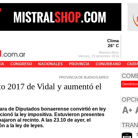
Clima
26° C
Buenos Aires
Viernes, 23 diciembre 2016
CIA
CONGRESO
NACIONALES
PROVINCIA
CONURBANO
CIUD
COM
PROVINCIA DE BUENOS AIRES
to 2017 de Vidal y aumentó el
Genérico
OPCI
mara de Diputados bonaerense convirtió en ley
ionó la ley impositiva. Estuvieron presentes
jaron al recinto. A las 23.10 de ayer, el
TRAN
 a la ley de leyes.