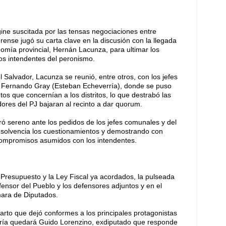
ine suscitada por las tensas negociaciones entre
erense jugó su carta clave en la discusión con la llegada
onomía provincial, Hernán Lacunza, para ultimar los
los intendentes del peronismo.
Salvador, Lacunza se reunió, entre otros, con los jefes
 Fernando Gray (Esteban Echeverría), donde se puso
os que concernían a los distritos, lo que destrabó las
dores del PJ bajaran al recinto a dar quorum.
ró sereno ante los pedidos de los jefes comunales y del
solvencia los cuestionamientos y demostrando con
 compromisos asumidos con los intendentes.
l Presupuesto y la Ley Fiscal ya acordados, la pulseada
ensor del Pueblo y los defensores adjuntos y en el
mara de Diputados.
parto que dejó conformes a los principales protagonistas
soría quedará Guido Lorenzino, exdiputado que responde