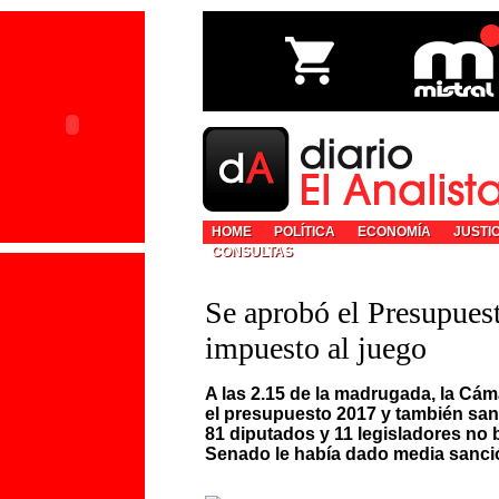
HOME
POLÍTICA
ECONOMÍA
JUSTI
CONSULTAS
Se aprobó el Presupues
impuesto al juego
A las 2.15 de la madrugada, la Cá
el presupuesto 2017 y también sanc
81 diputados y 11 legisladores no ba
Senado le había dado media sanción