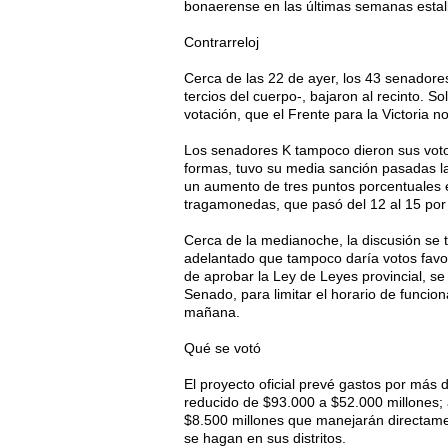
bonaerense en las últimas semanas estalla
Contrarreloj
Cerca de las 22 de ayer, los 43 senadore
tercios del cuerpo-, bajaron al recinto. 
votación, que el Frente para la Victoria 
Los senadores K tampoco dieron sus votos
formas, tuvo su media sanción pasadas la
un aumento de tres puntos porcentuales e
tragamonedas, que pasó del 12 al 15 por 
Cerca de la medianoche, la discusión se 
adelantado que tampoco daría votos favor
de aprobar la Ley de Leyes provincial, se
Senado, para limitar el horario de funci
mañana.
Qué se votó
El proyecto oficial prevé gastos por más
reducido de $93.000 a $52.000 millones; 
$8.500 millones que manejarán directamen
se hagan en sus distritos.