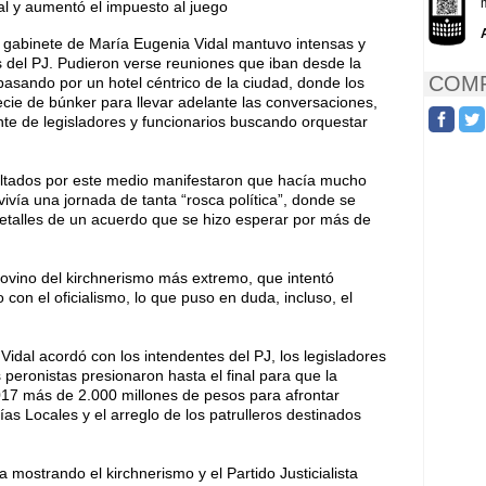
gabinete de María Eugenia Vidal mantuvo intensas y
s del PJ. Pudieron verse reuniones que iban desde la
COMP
pasando por un hotel céntrico de la ciudad, donde los
ie de búnker para llevar adelante las conversaciones,
nte de legisladores y funcionarios buscando orquestar
sultados por este medio manifestaron que hacía mucho
vivía una jornada de tanta “rosca política”, donde se
etalles de un acuerdo que se hizo esperar por más de
ovino del kirchnerismo más extremo, que intentó
 con el oficialismo, lo que puso en duda, incluso, el
idal acordó con los intendentes del PJ, los legisladores
 peronistas presionaron hasta el final para que la
2017 más de 2.000 millones de pesos para afrontar
cías Locales y el arreglo de los patrulleros destinados
 mostrando el kirchnerismo y el Partido Justicialista