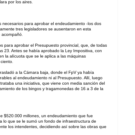
ra por los aires.
s necesarios para aprobar el endeudamiento -los dos
Solamente tres legisladores se ausentaron en esta
no acompañó.
 para aprobar el Presupuesto provincial, que, de todas
s 23. Antes se había aprobado la Ley Impositiva, con
n la alícuota que se le aplica a las máquinas
ciento.
trasladó a la Cámara baja, donde el FpV ya había
ables al endeudamiento ni al Presupuesto. Allí, luego
 trataba una iniciativa, que viene con media sanción del
onamiento de los bingos y tragamonedas de 16 a 3 de la
 de $520.000 millones, un endeudamiento que fue
a lo que se le sumó un fondo de infraestructura de
te los intendentes, decidiendo así sobre las obras que