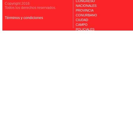
CONGRESO
Copyright 2016
NACIONALES
Todos los derechos reservados.
PROVINCIA
CONURBANO
Términos y condiciones
CIUDAD
CAMPO
POLICIALES