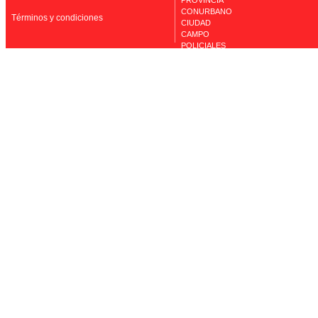
PROVINCIA
CONURBANO
Términos y condiciones
CIUDAD
CAMPO
POLICIALES