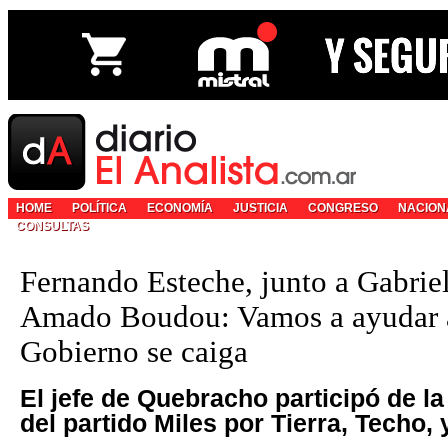
HOME
POLÍTICA
ECONOMÍA
JUSTICIA
CONGRESO
NACION
CONSULTAS
Fernando Esteche, junto a Gabrie
Amado Boudou: Vamos a ayudar a
Gobierno se caiga
El jefe de Quebracho participó de l
del partido Miles por Tierra, Techo,