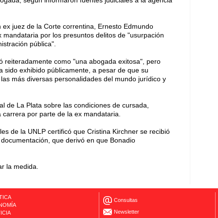
n ex juez de la Corte correntina, Ernesto Edmundo
 mandataria por los presuntos delitos de "usurpación
istración pública".
tó reiteradamente como "una abogada exitosa", pero
 ha sido exhibido públicamente, a pesar de que su
or las más diversas personalidades del mundo jurídico y
al de La Plata sobre las condiciones de cursada,
 carrera por parte de la ex mandataria.
es de la UNLP certificó que Cristina Kirchner se recibió
 la documentación, que derivó en que Bonadio
ar la medida.
TICA
Consultas
NOMÍA
Newsletter
ICIA