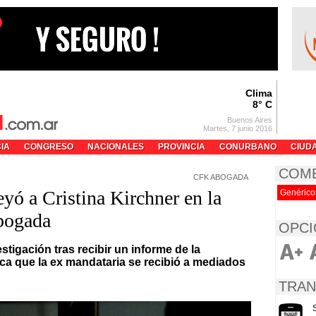
Clima
8° C
Buenos Aires
Martes, 7 junio 2016
CIA
CONGRESO
NACIONALES
PROVINCIA
CONURBANO
CIUD
COM
CFK ABOGADA
yó a Cristina Kirchner en la
Genérico
abogada
OPCI
stigación tras recibir un informe de la
fica que la ex mandataria se recibió a mediados
TRAN