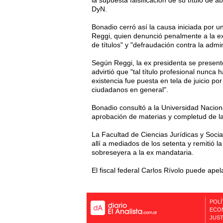
DyN.
Bonadio cerró así la causa iniciada por u
Reggi, quien denunció penalmente a la ex
de títulos" y "defraudación contra la admin
Según Reggi, la ex presidenta se presen
advirtió que "tal título profesional nunca
existencia fue puesta en tela de juicio p
ciudadanos en general".
Bonadio consultó a la Universidad Nacion
aprobación de materias y completud de la
La Facultad de Ciencias Jurídicas y Social
allí a mediados de los setenta y remitió
sobreseyera a la ex mandataria.
El fiscal federal Carlos Rívolo puede apel
POLÍ
ECO
JUST