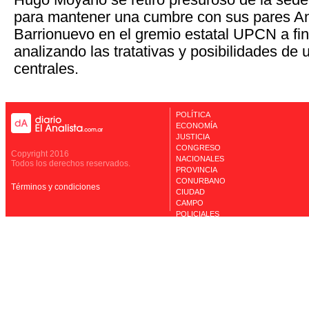
para mantener una cumbre con sus pares An
Barrionuevo en el gremio estatal UPCN a fin
analizando las tratativas y posibilidades de u
centrales.
POLÍTICA
ECONOMÍA
JUSTICIA
CONGRESO
Copyright 2016
NACIONALES
Todos los derechos reservados.
PROVINCIA
CONURBANO
Términos y condiciones
CIUDAD
CAMPO
POLICIALES