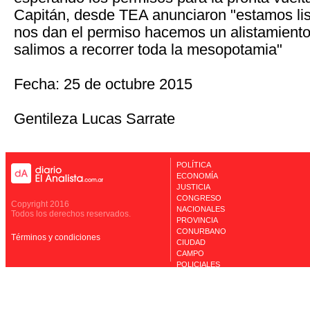
Capitán, desde TEA anunciaron "estamos listo
nos dan el permiso hacemos un alistamiento
salimos a recorrer toda la mesopotamia"
Fecha: 25 de octubre 2015
Gentileza Lucas Sarrate
POLÍTICA
ECONOMÍA
JUSTICIA
CONGRESO
Copyright 2016
NACIONALES
Todos los derechos reservados.
PROVINCIA
CONURBANO
Términos y condiciones
CIUDAD
CAMPO
POLICIALES