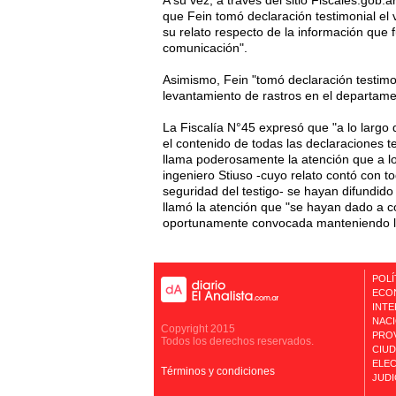
A su vez, a través del sitio Fiscales.gob.a
que Fein tomó declaración testimonial el 
su relato respecto de la información que 
comunicación".
Asimismo, Fein "tomó declaración testimon
levantamiento de rastros en el departam
La Fiscalía N°45 expresó que "a lo largo d
el contenido de todas las declaraciones t
llama poderosamente la atención que a lo
ingeniero Stiuso -cuyo relato contó con t
seguridad del testigo- se hayan difundido 
llamó la atención que "se hayan dado a co
oportunamente convocada manteniendo l
POLÍ
ECO
INT
NAC
Copyright 2015
PROV
Todos los derechos reservados.
CIU
ELEC
Términos y condiciones
JUDI