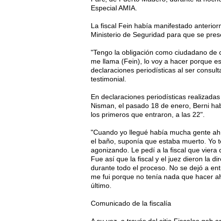
Especial AMIA.
La fiscal Fein había manifestado anterio
Ministerio de Seguridad para que se prese
"Tengo la obligación como ciudadano de co
me llama (Fein), lo voy a hacer porque e
declaraciones periodísticas al ser consul
testimonial.
En declaraciones periodísticas realizada
Nisman, el pasado 18 de enero, Berni habí
los primeros que entraron, a las 22".
"Cuando yo llegué había mucha gente ah
el baño, suponía que estaba muerto. Yo t
agonizando. Le pedí a la fiscal que viera
Fue así que la fiscal y el juez dieron la 
durante todo el proceso. No se dejó a e
me fui porque no tenía nada que hacer ahí
último.
Comunicado de la fiscalía