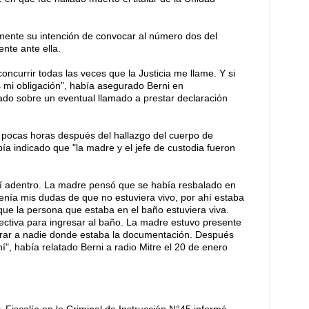
rmente su intención de convocar al número dos del
nte ante ella.
ncurrir todas las veces que la Justicia me llame. Y si
s mi obligación", había asegurado Berni en
tado sobre un eventual llamado a prestar declaración
s pocas horas después del hallazgo del cuerpo de
a indicado que "la madre y el jefe de custodia fueron
í adentro. La madre pensó que se había resbalado en
enía mis dudas de que no estuviera vivo, por ahí estaba
 que la persona que estaba en el baño estuviera viva.
directiva para ingresar al baño. La madre estuvo presente
ntrar a nadie donde estaba la documentación. Después
", había relatado Berni a radio Mitre el 20 de enero