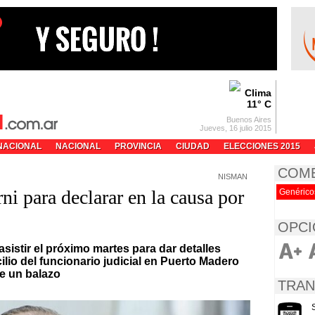
Clima
11° C
Buenos Aires
Jueves, 16 julio 2015
NACIONAL
NACIONAL
PROVINCIA
CIUDAD
ELECCIONES 2015
COM
NISMAN
rni para declarar en la causa por
Genérico
OPCI
sistir el próximo martes para dar detalles
ilio del funcionario judicial en Puerto Madero
e un balazo
TRAN