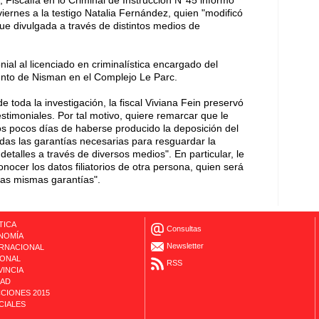
r, Fiscalía en lo Criminal de Instrucción N°45 informó
viernes a la testigo Natalia Fernández, quien "modificó
fue divulgada a través de distintos medios de
ial al licenciado en criminalística encargado del
ento de Nisman en el Complejo Le Parc.
e toda la investigación, la fiscal Viviana Fein preservó
estimoniales. Por tal motivo, quiere remarcar que le
s pocos días de haberse producido la deposición del
odas las garantías necesarias para resguardar la
detalles a través de diversos medios". En particular, le
nocer los datos filiatorios de otra persona, quien será
as mismas garantías".
TICA
Consultas
NOMÍA
Newsletter
ERNACIONAL
IONAL
RSS
INCIA
DAD
CIONES 2015
CIALES