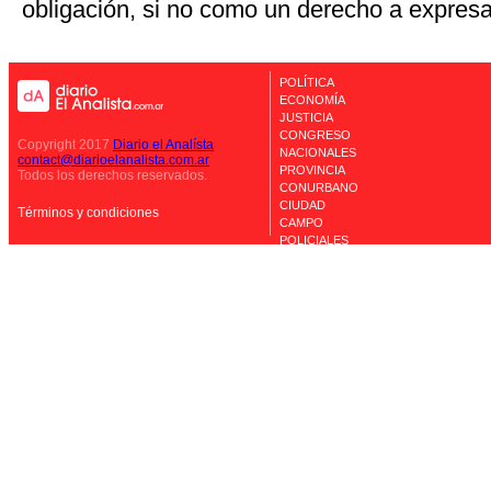
obligación, si no como un derecho a expresa
POLÍTICA
ECONOMÍA
JUSTICIA
CONGRESO
Copyright 2017
Diario el Analísta
NACIONALES
contact@diarioelanalista.com.ar
PROVINCIA
Todos los derechos reservados.
CONURBANO
CIUDAD
Términos y condiciones
CAMPO
POLICIALES