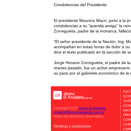
Condolencias del Presidente
El presidente Mauricio Macri, junto a la
condolencias a su "querida amiga" la re
Zorreguieta, padre de la monarca, falleci
"El señor presidente de la Nación, Ing. M
acompañan en estas horas de dolor a su 
dice el texto publicado en la sección de a
Jorge Horacio Zorreguieta, el padre de l
martes pasado, fue un activo empresario y
su paso por el gabinete económico de la úl
POLÍ
ECO
JUST
CON
Copyright 2017
Diario el Analísta
NAC
contact@diarioelanalista.com.ar
PROV
Todos los derechos reservados.
CON
CIU
Términos y condiciones
CAM