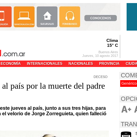
Clima
15° C
Buenos Aires
Jueves, 10 agosto 2017
ECONOMÍA
INTERNACIONALES
NACIONALES
PROVINCIA
CIUD
COM
DECESO
 al país por la muerte del padre
Genérico
OPCI
ste jueves al país, junto a sus tres hijas, para
 velorio de Jorge Zorreguieta, quien falleció
TRAN