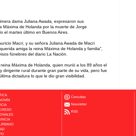
 primera dama Juliana Awada, expresaron sus
ina Máxima de Holanda por la muerte de Jorge
do el martes último en Buenos Aires.
auricio Macri, y su señora Juliana Awada de Macri
querida amiga la reina Máxima de Holanda y familia",
visos fúnebres del diario La Nación.
a reina Máxima de Holanda, quien murió a los 89 años el
 dirigente rural durante gran parte de su vida, pero fue
tima dictadura lo que le dio gran visibilidad.
TICA
Consultas
NOMÍA
Newsletter
ICIA
GRESO
RSS
IONALES
INCIA
URBANO
DAD
PO